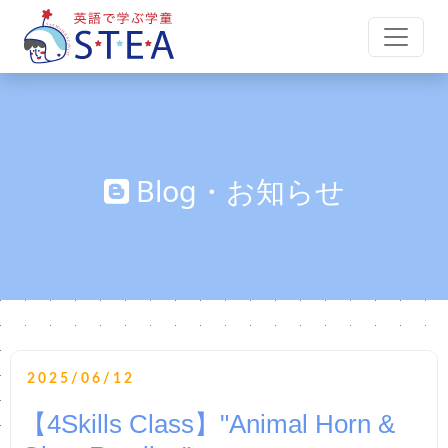
Blog・お知らせ
2025/06/12
【4Skills Class】"Animal Horn &