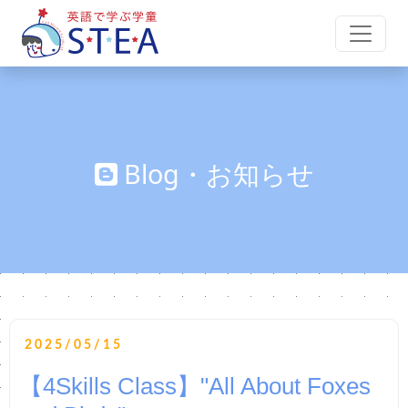
Blog・お知らせ
2025/05/15
【4Skills Class】"All About Foxes