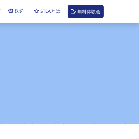
声
送迎
STEAとは
無料体験会