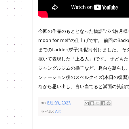
今回の作品のもととなった物語"パパお月様をとって"(作 E
moon for me!"の仕上げです。 前回のB
までのLadder(梯子)を貼り付けました。
抜いて表現した「上る人」)です。 子ども
ジャングルジムの梯子など、趣向を凝らし、
ンテーション後のスペルクイズ(本日の復習)では、L
ながら思い出し、言い当てると満面の笑顔
on
8月 09, 2023
ラベル:
Art