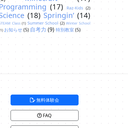
Programming
(17)
Raz-Kids
(2)
Science
(18)
Springin’
(14)
Summer School
(2)
STEAM Class
(1)
Winter School
自考力
(9)
お知らせ
(5)
特別教室
(5)
(1)
無料体験会
FAQ